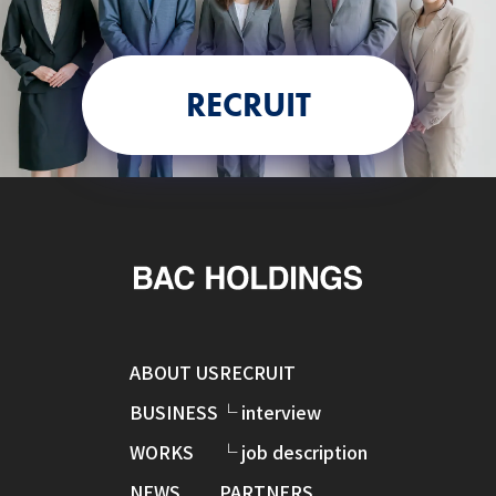
RECRUIT
ABOUT US
RECRUIT
BUSINESS
└ interview
WORKS
└ job description
NEWS
PARTNERS